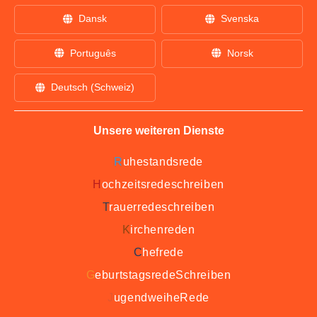
Dansk
Svenska
Português
Norsk
Deutsch (Schweiz)
Unsere weiteren Dienste
R
uhestandsrede
H
ochzeitsredeschreiben
T
rauerredeschreiben
K
irchenreden
C
hefrede
G
eburtstagsredeSchreiben
J
ugendweiheRede