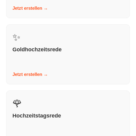
Jetzt erstellen
→
✨
Goldhochzeitsrede
In wenigen Schritten zu einer Goldhochzeitsrede, die
nach dir klingt und nicht nach KI. Persönlich. ...
Jetzt erstellen
→
🌹
Hochzeitstagsrede
In wenigen Schritten zu einer Hochzeitstagsrede, die
nach dir klingt und nicht nach KI. Persönlich. ...