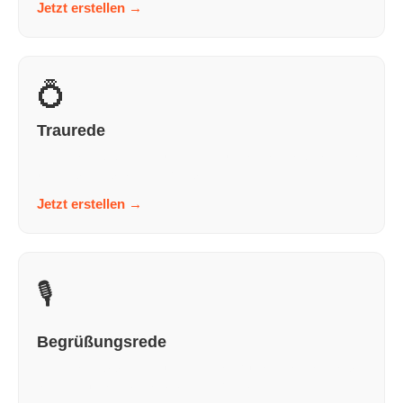
Jetzt erstellen
→
💍
Traurede
In wenigen Schritten zu einer Traurede, die nach dir klingt
und nicht nach KI. Persönlich. Bewegend....
Jetzt erstellen
→
🎙️
Begrüßungsrede
In wenigen Schritten zu einer Begrüßungsrede, die nach
dir klingt und nicht nach KI. Persönlich. Bew...