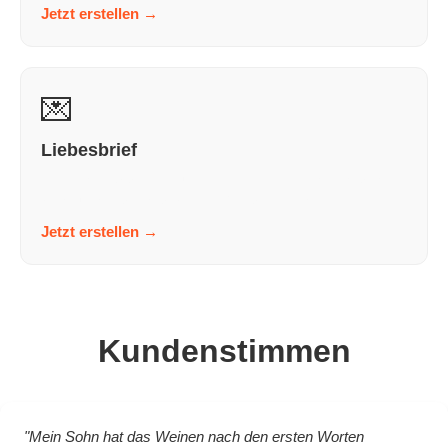
Jetzt erstellen
→
💌
Liebesbrief
In wenigen Schritten zu einem Liebesbrief, der nach dir
klingt und nicht nach KI. Persönlich. Bewege...
Jetzt erstellen
→
Kundenstimmen
"Mein Sohn hat das Weinen nach den ersten Worten