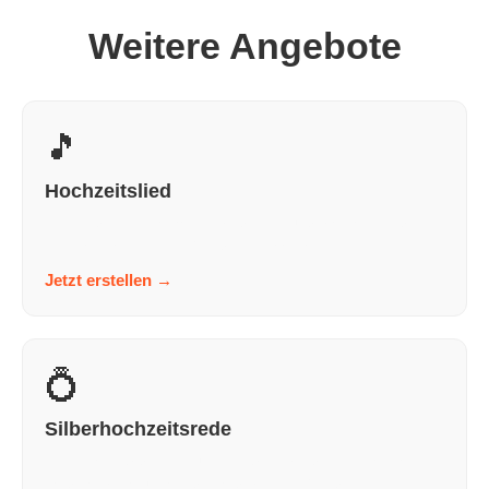
Weitere Angebote
🎵
Hochzeitslied
Ein Hochzeitslied, das wirklich von euch handelt, nicht
von irgendwem. Persönlich. Einzigartig. Unve...
Jetzt erstellen
→
💍
Silberhochzeitsrede
In wenigen Schritten zu einer Silberhochzeitsrede, die
nach dir klingt und nicht nach KI. Persönlich...