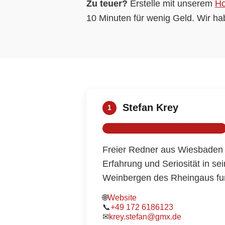
Zu teuer?
Erstelle mit unserem
Ho
10 Minuten für wenig Geld. Wir hab
Stefan Krey
1
Auch Trauerredner und Eventmoderator
Freier Redner aus Wiesbaden 
Erfahrung und Seriosität in s
Weinbergen des Rheingaus fun
🌐
Website
📞
+49 172 6186123
krey.stefan@gmx.de
✉