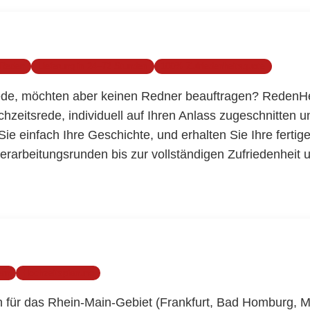
 Reden
Lieferung in 24–72 Stunden
100% Zufriedenheitsquote
ede, möchten aber keinen Redner beauftragen? RedenHer
hzeitsrede, individuell auf Ihren Anlass zugeschnitten u
ie einfach Ihre Geschichte, und erhalten Sie Ihre ferti
berarbeitungsrunden bis zur vollständigen Zufriedenheit
ern
Hochzeitsplanung
 für das Rhein-Main-Gebiet (Frankfurt, Bad Homburg, M