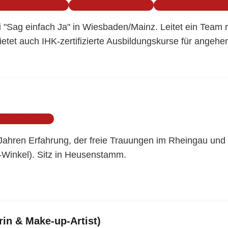
 Dozentin/Ausbilderin
Bekräftigungszeremonien
Willkommensfeiern für 
i "Sag einfach Ja" in Wiesbaden/Mainz. Leitet ein Team
Bietet auch IHK-zertifizierte Ausbildungskurse für angeh
uhe/Baden-Baden
6 Jahren Erfahrung, der freie Trauungen im Rheingau un
h-Winkel). Sitz in Heusenstamm.
rin & Make-up-Artist)