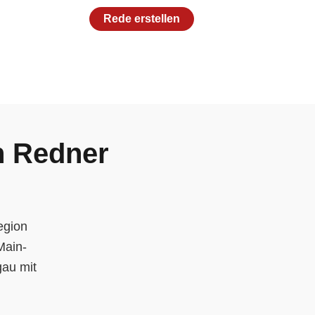
Rede erstellen
n Redner
egion
Main-
gau mit