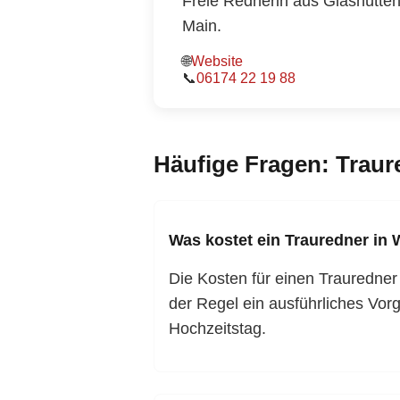
Freie Rednerin aus Glashütten
Main.
🌐
Website
📞
06174 22 19 88
Häufige Fragen: Traur
Was kostet ein Trauredner in
Die Kosten für einen Trauredner
der Regel ein ausführliches Vor
Hochzeitstag.