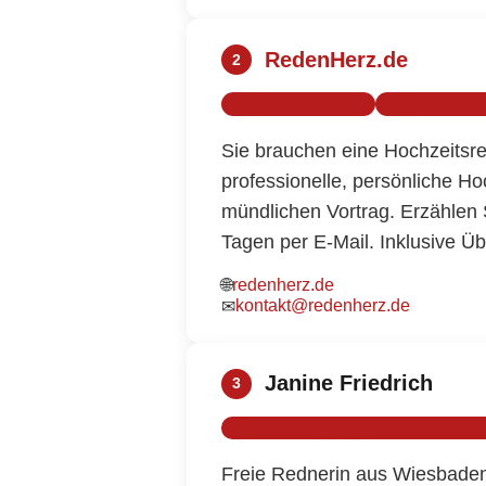
RedenHerz.de
2
Geld-zurück-Garantie
900+ verfasste
Sie brauchen eine Hochzeitsr
professionelle, persönliche Hoc
mündlichen Vortrag. Erzählen S
Tagen per E-Mail. Inklusive Ü
🌐
redenherz.de
kontakt@redenherz.de
✉
Janine Friedrich
3
Auch Kindersegnungen/Willkommensfei
Freie Rednerin aus Wiesbaden