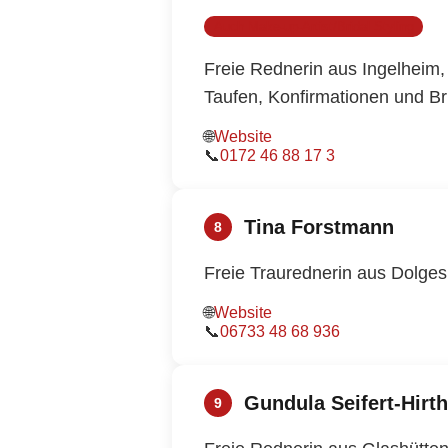
Auch Make-up-Artist/Bridal Styling
Freie Rednerin aus Ingelheim
Taufen, Konfirmationen und Bri
🌐
Website
📞
0172 46 88 17 3
Tina Forstmann
8
Freie Traurednerin aus Dolge
🌐
Website
📞
06733 48 68 936
Gundula Seifert-Hirth
9