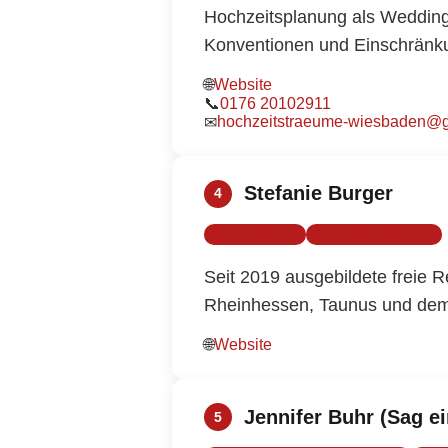
Hochzeitsplanung als Weddingag
Konventionen und Einschränk
🌐
Website
📞
0176 20102911
hochzeitstraeume-wiesbaden@
✉
Stefanie Burger
4
IHK-zertifiziert
Über 100 Trauungen
Seit 2019 ausgebildete freie
Rheinhessen, Taunus und dem
🌐
Website
Jennifer Buhr (Sag ei
5