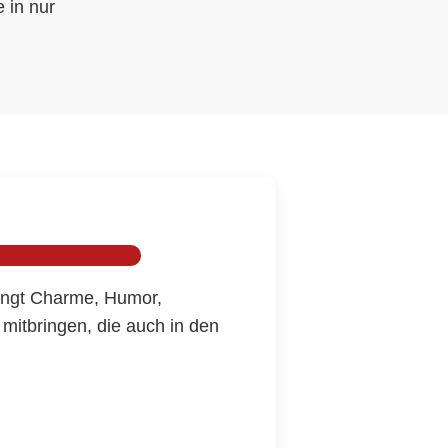
 in nur
erfahrung (u.a. Tatort)
ringt Charme, Humor,
mitbringen, die auch in den