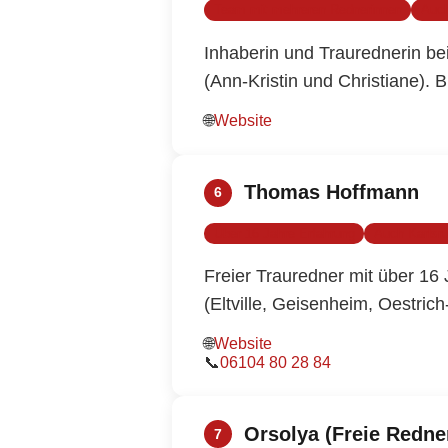
Team mit mehreren Rednerinnen
Auch
Inhaberin und Traurednerin be
(Ann-Kristin und Christiane). 
🌐
Website
Thomas Hoffmann
6
Über 16 Jahre Erfahrung
Auch Karlsr
Freier Trauredner mit über 1
(Eltville, Geisenheim, Oestric
🌐
Website
📞
06104 80 28 84
Orsolya (Freie Redne
7